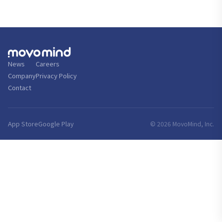
News
Careers
Company
Privacy Policy
Contact
App Store
Google Play
© 2026 MovoMind, Inc.