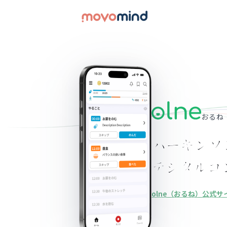
おるね
パーキンソ
デジタルコ
olne（おるね）公式