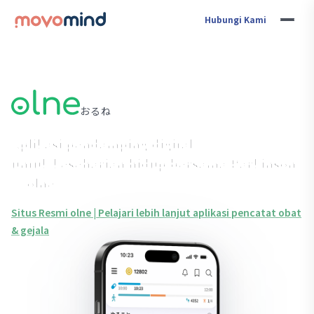
Hubungi Kami
おるね
Aplikasi pendamping digital
untuk keseharian hidup bersama Parkinson
— olne
Situs Resmi olne | Pelajari lebih lanjut aplikasi pencatat obat
& gejala